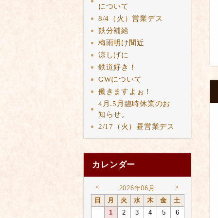
について
8/4（火）営業デス
鉄分補給
梅雨明け間近
涼しげに
鉄道好き！
GWについて
働きますよぉ！
4月.5月臨時休業のお
知らせ。
2/17（火）昼営業デス
カレンダー
<
>
2026年06月
日
月
火
水
木
金
土
1
2
3
4
5
6