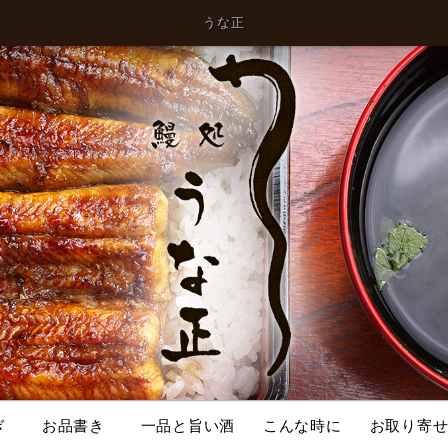
うな正
ぎ
お品書き
一品と旨い酒
こんな時に
お取り寄